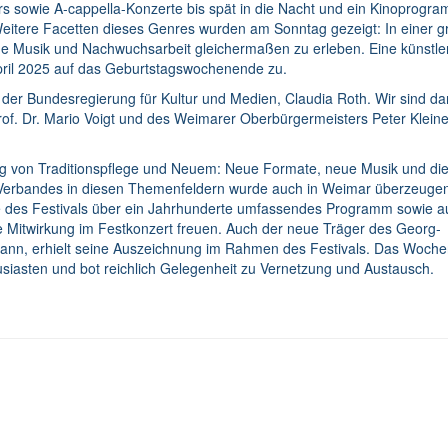
ars sowie A-cappella-Konzerte bis spät in die Nacht und ein Kinoprogr
Weitere Facetten dieses Genres wurden am Sonntag gezeigt: In einer 
he Musik und Nachwuchsarbeit gleichermaßen zu erleben. Eine künstle
 April 2025 auf das Geburtstagswochenende zu.
 der Bundesregierung für Kultur und Medien, Claudia Roth. Wir sind d
of. Dr. Mario Voigt und des Weimarer Oberbürgermeisters Peter Kleine
ng von Traditionspflege und Neuem: Neue Formate, neue Musik und di
erbandes in diesen Themenfeldern wurde auch in Weimar überzeugen
de des Festivals über ein Jahrhunderte umfassendes Programm sowie au
ve Mitwirkung im Festkonzert freuen. Auch der neue Träger des Georg-
mann, erhielt seine Auszeichnung im Rahmen des Festivals. Das Woch
husiasten und bot reichlich Gelegenheit zu Vernetzung und Austausch.