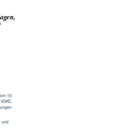
vom 10.
m VDKC
ltungen
n und