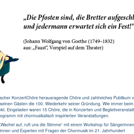
scher KonzertChöre herausragende Chöre und zahlreiches Publikum 
it seinen Gästen die 100. Wiederkehr seiner Gründung. Wie immer bei
nkt. Eingeladen waren 15 Chöre, die in Konzerten und Begleitveransta
gramm mit chormusikalisch inspirierten Veranstaltungen.
 „Wachet auf, ruft uns die Stimme“ mit einem Workshop für Sängerinne
tinnen und Experten mit Fragen der Chormusik im 21. Jahrhundert