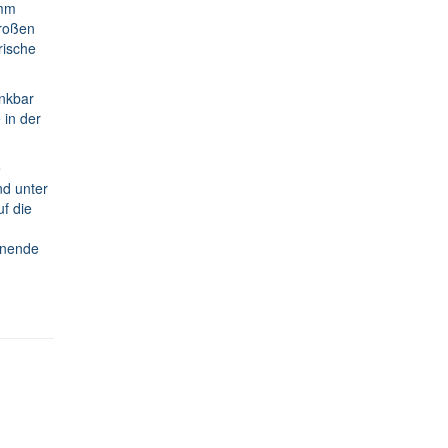
amm
großen
rische
ankbar
 in der
e
d unter
f die
enende