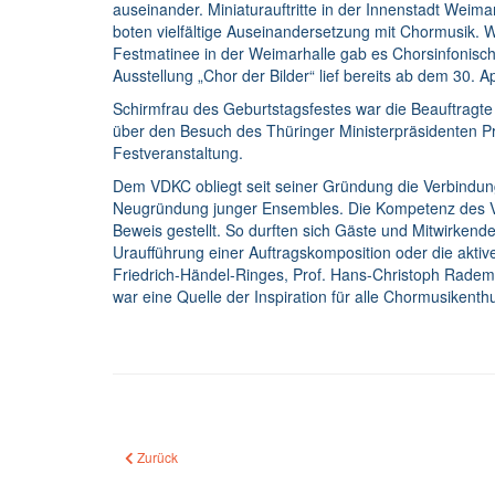
auseinander. Miniaturauftritte in der Innenstadt Weim
boten vielfältige Auseinandersetzung mit Chormusik. 
Festmatinee in der Weimarhalle gab es Chorsinfonisc
Ausstellung „Chor der Bilder“ lief bereits ab dem 30.
Schirmfrau des Geburtstagsfestes war die Beauftragte
über den Besuch des Thüringer Ministerpräsidenten Pr
Festveranstaltung.
Dem VDKC obliegt seit seiner Gründung die Verbindu
Neugründung junger Ensembles. Die Kompetenz des V
Beweis gestellt. So durften sich Gäste und Mitwirken
Uraufführung einer Auftragskomposition oder die akti
Friedrich-Händel-Ringes, Prof. Hans-Christoph Rade
war eine Quelle der Inspiration für alle Chormusikent
Vorheriger Beitrag: Wir danken...
Zurück