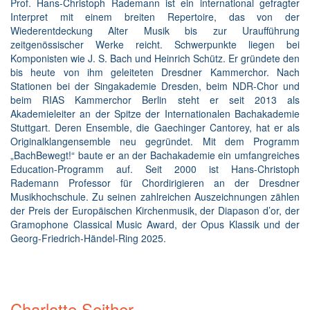
Prof. Hans-Christoph Rademann ist ein international gefragter
Interpret mit einem breiten Repertoire, das von der
Wiederentdeckung Alter Musik bis zur Uraufführung
zeitgenössischer Werke reicht. Schwerpunkte liegen bei
Komponisten wie J. S. Bach und Heinrich Schütz. Er gründete den
bis heute von ihm geleiteten Dresdner Kammerchor. Nach
Stationen bei der Singakademie Dresden, beim NDR-Chor und
beim RIAS Kammerchor Berlin steht er seit 2013 als
Akademieleiter an der Spitze der Internationalen Bachakademie
Stuttgart. Deren Ensemble, die Gaechinger Cantorey, hat er als
Originalklangensemble neu gegründet. Mit dem Programm
„BachBewegt!“ baute er an der Bachakademie ein umfangreiches
Education-Programm auf. Seit 2000 ist Hans-Christoph
Rademann Professor für Chordirigieren an der Dresdner
Musikhochschule. Zu seinen zahlreichen Auszeichnungen zählen
der Preis der Europäischen Kirchenmusik, der Diapason d’or, der
Gramophone Classical Music Award, der Opus Klassik und der
Georg-Friedrich-Händel-Ring 2025.
Charlotte Seither