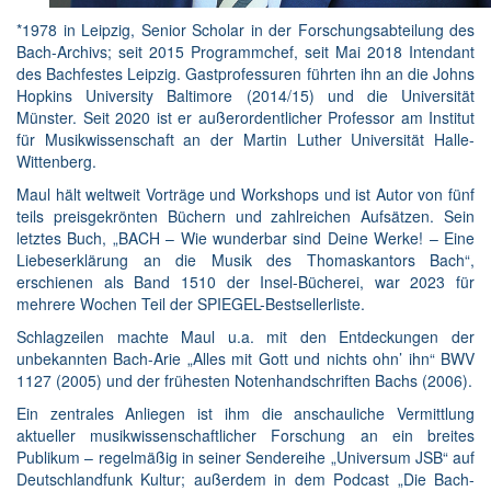
*1978 in Leipzig, Senior Scholar in der Forschungsabteilung des
Bach-Archivs; seit 2015 Programmchef, seit Mai 2018 Intendant
des Bachfestes Leipzig. Gastprofessuren führten ihn an die Johns
Hopkins University Baltimore (2014/15) und die Universität
Münster. Seit 2020 ist er außerordentlicher Professor am Institut
für Musikwissenschaft an der Martin Luther Universität Halle-
Wittenberg.
Maul hält weltweit Vorträge und Workshops und ist Autor von fünf
teils preisgekrönten Büchern und zahlreichen Aufsätzen. Sein
letztes Buch, „BACH – Wie wunderbar sind Deine Werke! – Eine
Liebeserklärung an die Musik des Thomaskantors Bach“,
erschienen als Band 1510 der Insel-Bücherei, war 2023 für
mehrere Wochen Teil der SPIEGEL-Bestsellerliste.
Schlagzeilen machte Maul u.a. mit den Entdeckungen der
unbekannten Bach-Arie „Alles mit Gott und nichts ohn’ ihn“ BWV
1127 (2005) und der frühesten Notenhandschriften Bachs (2006).
Ein zentrales Anliegen ist ihm die anschauliche Vermittlung
aktueller musikwissenschaftlicher Forschung an ein breites
Publikum – regelmäßig in seiner Sendereihe „Universum JSB“ auf
Deutschlandfunk Kultur; außerdem in dem Podcast „Die Bach-