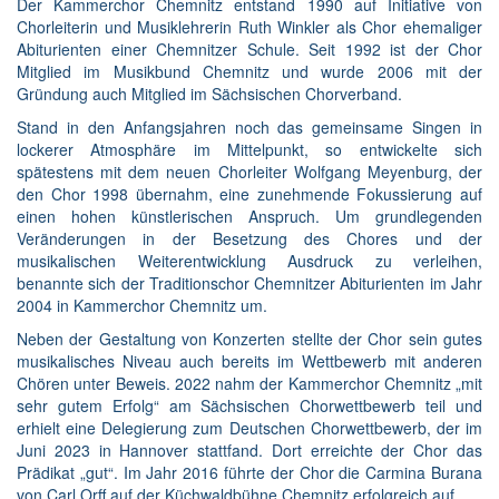
Der Kammerchor Chemnitz entstand 1990 auf Initiative von
Chorleiterin und Musiklehrerin Ruth Winkler als Chor ehemaliger
Abiturienten einer Chemnitzer Schule. Seit 1992 ist der Chor
Mitglied im Musikbund Chemnitz und wurde 2006 mit der
Gründung auch Mitglied im Sächsischen Chorverband.
Stand in den Anfangsjahren noch das gemeinsame Singen in
lockerer Atmosphäre im Mittelpunkt, so entwickelte sich
spätestens mit dem neuen Chorleiter Wolfgang Meyenburg, der
den Chor 1998 übernahm, eine zunehmende Fokussierung auf
einen hohen künstlerischen Anspruch. Um grundlegenden
Veränderungen in der Besetzung des Chores und der
musikalischen Weiterentwicklung Ausdruck zu verleihen,
benannte sich der Traditionschor Chemnitzer Abiturienten im Jahr
2004 in Kammerchor Chemnitz um.
Neben der Gestaltung von Konzerten stellte der Chor sein gutes
musikalisches Niveau auch bereits im Wettbewerb mit anderen
Chören unter Beweis. 2022 nahm der Kammerchor Chemnitz „mit
sehr gutem Erfolg“ am Sächsischen Chorwettbewerb teil und
erhielt eine Delegierung zum Deutschen Chorwettbewerb, der im
Juni 2023 in Hannover stattfand. Dort erreichte der Chor das
Prädikat „gut“. Im Jahr 2016 führte der Chor die Carmina Burana
von Carl Orff auf der Küchwaldbühne Chemnitz erfolgreich auf.