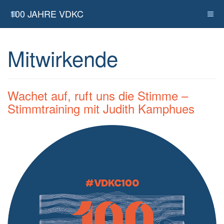
100 JAHRE VDKC
Mitwirkende
Wachet auf, ruft uns die Stimme –
Stimmtraining mit Judith Kamphues