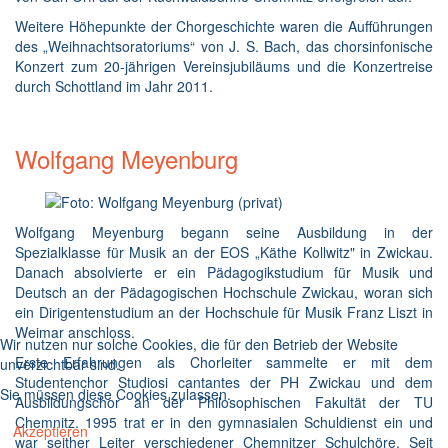
Weitere Höhepunkte der Chorgeschichte waren die Aufführungen
des „Weihnachtsoratoriums“ von J. S. Bach, das chorsinfonische
Konzert zum 20-jährigen Vereinsjubiläums und die Konzertreise
durch Schottland im Jahr 2011.
Wolfgang Meyenburg
Wolfgang Meyenburg begann seine Ausbildung in der
Spezialklasse für Musik an der EOS „Käthe Kollwitz" in Zwickau.
Danach absolvierte er ein Pädagogikstudium für Musik und
Deutsch an der Pädagogischen Hochschule Zwickau, woran sich
ein Dirigentenstudium an der Hochschule für Musik Franz Liszt in
Weimar anschloss.
Wir nutzen nur solche Cookies, die für den Betrieb der Website
Erste Erfahrungen als Chorleiter sammelte er mit dem
unverzichtbar sind.
Studentenchor Studiosi cantantes der PH Zwickau und dem
Sie müssen diese Cookies zulassen.
Ausbildungschor an der Philosophischen Fakultät der TU
Chemnitz. 1995 trat er in den gymnasialen Schuldienst ein und
Akzeptieren
war seither Leiter verschiedener Chemnitzer Schulchöre. Seit