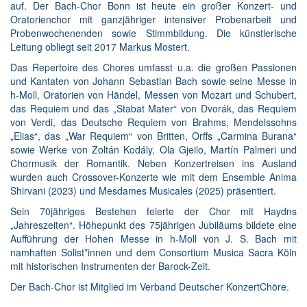
auf. Der Bach-Chor Bonn ist heute ein großer Konzert- und
Oratorienchor mit ganzjähriger intensiver Probenarbeit und
Probenwochenenden sowie Stimmbildung. Die künstlerische
Leitung obliegt seit 2017 Markus Mostert.
Das Repertoire des Chores umfasst u.a. die großen Passionen
und Kantaten von Johann Sebastian Bach sowie seine Messe in
h-Moll, Oratorien von Händel, Messen von Mozart und Schubert,
das Requiem und das „Stabat Mater“ von Dvorák, das Requiem
von Verdi, das Deutsche Requiem von Brahms, Mendelssohns
„Elias“, das „War Requiem“ von Britten, Orffs „Carmina Burana“
sowie Werke von Zoltán Kodály, Ola Gjeilo, Martín Palmeri und
Chormusik der Romantik. Neben Konzertreisen ins Ausland
wurden auch Crossover-Konzerte wie mit dem Ensemble Anima
Shirvani (2023) und Mesdames Musicales (2025) präsentiert.
Sein 70jähriges Bestehen feierte der Chor mit Haydns
„Jahreszeiten“. Höhepunkt des 75jährigen Jubiläums bildete eine
Aufführung der Hohen Messe in h-Moll von J. S. Bach mit
namhaften Solist*innen und dem Consortium Musica Sacra Köln
mit historischen Instrumenten der Barock-Zeit.
Der Bach-Chor ist Mitglied im Verband Deutscher KonzertChöre.