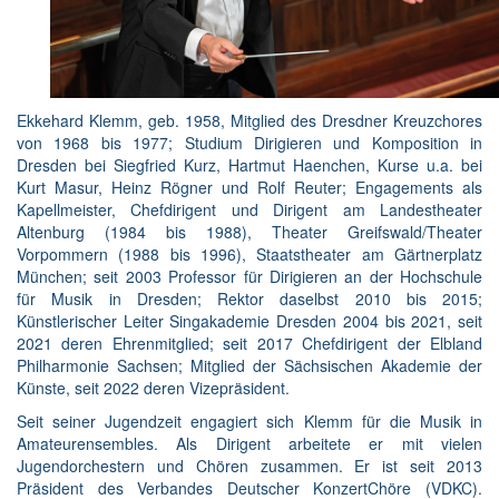
Ekkehard Klemm, geb. 1958, Mitglied des Dresdner Kreuzchores
von 1968 bis 1977; Studium Dirigieren und Komposition in
Dresden bei Siegfried Kurz, Hartmut Haenchen, Kurse u.a. bei
Kurt Masur, Heinz Rögner und Rolf Reuter; Engagements als
Kapellmeister, Chefdirigent und Dirigent am Landestheater
Altenburg (1984 bis 1988), Theater Greifswald/Theater
Vorpommern (1988 bis 1996), Staatstheater am Gärtnerplatz
München; seit 2003 Professor für Dirigieren an der Hochschule
für Musik in Dresden; Rektor daselbst 2010 bis 2015;
Künstlerischer Leiter Singakademie Dresden 2004 bis 2021, seit
2021 deren Ehrenmitglied; seit 2017 Chefdirigent der Elbland
Philharmonie Sachsen; Mitglied der Sächsischen Akademie der
Künste, seit 2022 deren Vizepräsident.
Seit seiner Jugendzeit engagiert sich Klemm für die Musik in
Amateurensembles. Als Dirigent arbeitete er mit vielen
Jugendorchestern und Chören zusammen. Er ist seit 2013
Präsident des Verbandes Deutscher KonzertChöre (VDKC).